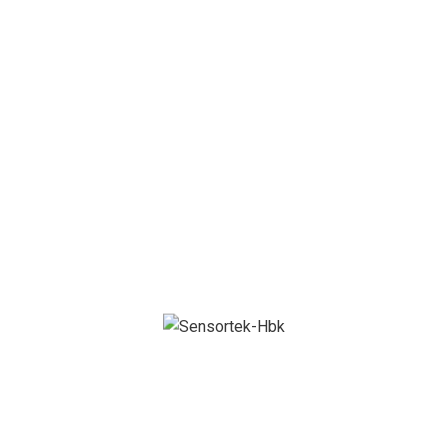
yapamazsınız. HBK
Test ve Ölçüm
Sistemleri Türkiye
size doğru ölçme
altyapısını sunar.
Sektöre özel
çözümler
Güvenilirlik