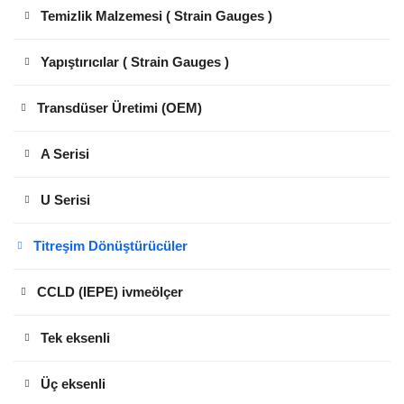
Temizlik Malzemesi ( Strain Gauges )
Yapıştırıcılar ( Strain Gauges )
Transdüser Üretimi (OEM)
A Serisi
U Serisi
Titreşim Dönüştürücüler
CCLD (IEPE) ivmeölçer
Tek eksenli
Üç eksenli